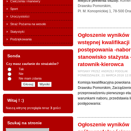
Miejsce pełnienia służby:
Komen
Ćwiczenia i manewry
Drawsku Pomorskim,
Sport
Pl. M. Konopnickiej 1, 78-500 D
Uroczystości
Straż Pożarna na wesoło
Statystyki
Ogłoszenie wyników
Podziękowania
wstępnej kwalifikacji 
postępowania -nabor
Sonda
stanowisko stażysta 
ratownik-kierowca
Czy masz zaufanie do strażaków?
Tak
WPISANY PRZEZ ANDRZEJ PODOLAK
Nie
PONIEDZIAŁEK, 21 MARCA 2016 12:
Nie mam zdania
Komisja kwalifikacyjna powoła
Drawsku Pomorskim, Zarządzeniem
przeprowadzeniu pierwszego eta
warunkami naboru, przedstawia l
Witaj ! :)
postępowania:
Naszą witrynę przegląda teraz
3
gości
Szukaj na stronie
Ogłoszenie wyników