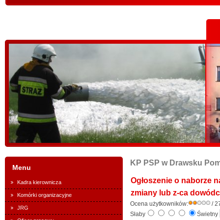
KP PSP w Drawsku Po
Menu
Ogłoszenie o naborze 
Kadra kierownicza
zmiany lub z-ca dowód
Komórki organizacyjne
Ocena użytkowników:
/ 2
JRG
Słaby
Świetny