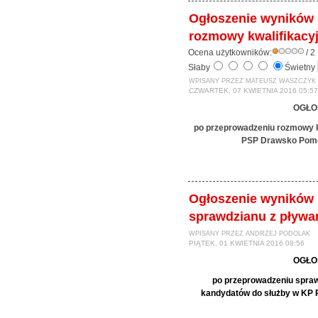
Ogłoszenie wyników
rozmowy kwalifikacyj
Ocena użytkowników:
/ 2
Słaby
Świetny
WPISANY PRZEZ MATEUSZ WASZCZYK
CZWARTEK, 07 KWIETNIA 2016 05:57
OGŁO
po przeprowadzeniu rozmowy k
PSP Drawsko Pomor
Ogłoszenie wyników
sprawdzianu z pływan
WPISANY PRZEZ ANDRZEJ PODOLAK
PIĄTEK, 01 KWIETNIA 2016 08:56
OGŁO
po przeprowadzeniu sprawd
kandydatów do służby w KP 