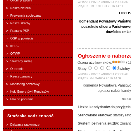
Oficer prasowy
WPISANY PRZEZ ANDRZEJ PODOLAK
PIĄTEK, 19 LUTEGO 2016 14:11
Nasza historia
OGŁOS
Prewencja społeczna
Komendant Powiatowy Państwo
Nasze skarby
poszukuje oficera Państwowej
Praca w PSP
dowódca zmian
OSP w powiecie
KSRG
OTWP
Ogłoszenie o naborze
Strażacy radzą
Ocena użytkowników:
/ 1
Słaby
Świetny
O stronie
WPISANY PRZEZ ANDRZEJ PODOLAK
Rzeczoznawcy
PIĄTEK, 04 MARCA 2016 14:39
Monitoring pożarowy
Komenda Powiatowa Państwow
ogłasza nabór kandy
Koło Emerytów i Rencistów
na st
Pliki do pobrania
Liczba kandydatów do przyjęcia 
Stanowisko etatowe:
starszy ra
Strażacka codzienność
System pełnienia służby:
zmian
Działania ratownicze