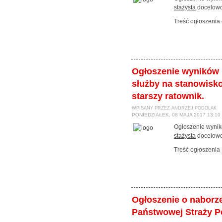
stażysta
docelow
Treść ogłoszenia
Ogłoszenie wyników 
służby na stanowisk
starszy ratownik.
WPISANY PRZEZ ANDRZEJ PODOLAK
PONIEDZIAŁEK, 08 MAJA 2017 13:10
Ogłoszenie wynik
stażysta
docelow
Treść ogłoszenia
Ogłoszenie o naborz
Państwowej Straży P