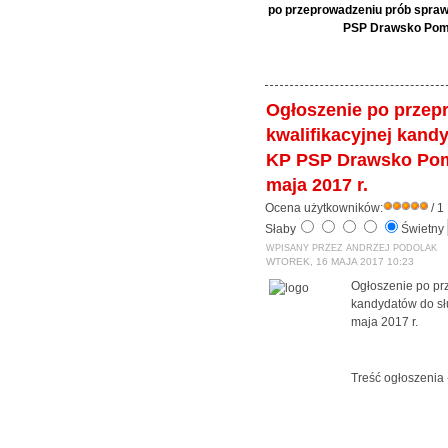
po przeprowadzeniu prób spra
PSP Drawsko Pomo
Ogłoszenie po prze
kwalifikacyjnej kand
KP PSP Drawsko Pom
maja 2017 r.
Ocena użytkowników:
/ 1
Słaby
Świetny
WPISANY PRZEZ ANDRZEJ PODOLAK
WTOREK, 16 MAJA 2017 10:23
Ogłoszenie po pr
kandydatów do s
maja 2017 r.
Treść ogłoszenia