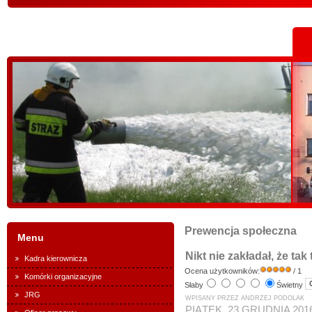
Prewencja społeczna
Menu
Nikt nie zakładał, że tak
Kadra kierownicza
Ocena użytkowników:
/ 1
Komórki organizacyjne
Słaby
Świetny
JRG
WPISANY PRZEZ ANDRZEJ PODOLAK
PIĄTEK, 23 GRUDNIA 2016