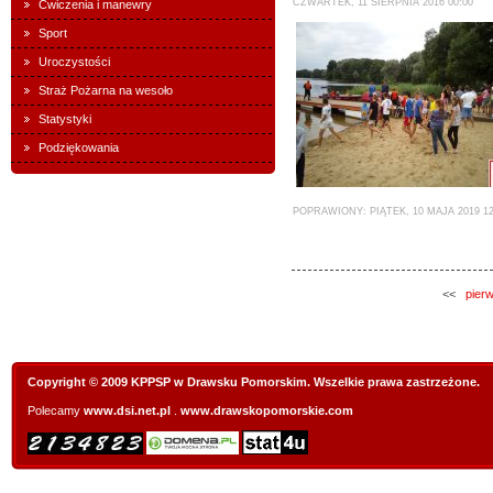
CZWARTEK, 11 SIERPNIA 2016 00:00
Ćwiczenia i manewry
Sport
Uroczystości
Straż Pożarna na wesoło
Statystyki
Podziękowania
POPRAWIONY: PIĄTEK, 10 MAJA 2019 12
<<
pier
Copyright © 2009 KPPSP w Drawsku Pomorskim. Wszelkie prawa zastrzeżone.
Polecamy
www.dsi.net.pl
.
www.drawskopomorskie.com