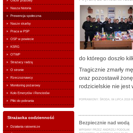
Oficer prasowy
Nasza historia
Prewencja społeczna
Nasze skarby
Praca w PSP
OSP w powiecie
KSRG
OTWP
do którego doszło kil
Strażacy radzą
Tragicznie zmarły mę
O stronie
oraz pozostawił żonę
Rzeczoznawcy
rodzicielskie nie jest
Monitoring pożarowy
Koło Emerytów i Rencistów
POPRAWIONY: ŚRODA, 04 LIPCA 2018 0
Pliki do pobrania
Strażacka codzienność
Bezpiecznie nad wodą
Działania ratownicze
WPISANY PRZEZ ANDRZEJ PODOLAK