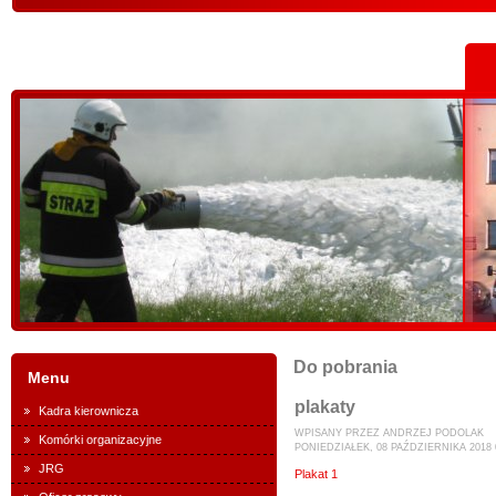
Do pobrania
Menu
plakaty
Kadra kierownicza
WPISANY PRZEZ ANDRZEJ PODOLAK
Komórki organizacyjne
PONIEDZIAŁEK, 08 PAŹDZIERNIKA 2018 
JRG
Plakat 1