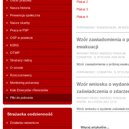
Oficer prasowy
Plakat 2
Nasza historia
Plakat 3
Prewencja społeczna
Plakat 4
Nasze skarby
POPRAWIONY: PONIEDZIAŁEK, 08 PAŹDZ
Praca w PSP
OSP w powiecie
Wzór zawiadomienia o 
KSRG
ewakuacji
OTWP
WPISANY PRZEZ ANDRZEJ PODOLAK
CZWARTEK, 11 STYCZNIA 2018 09:56
Strażacy radzą
Wzór zawiadomienia o próbnej ewaku
O stronie
POPRAWIONY: CZWARTEK, 11 STYCZNIA
Rzeczoznawcy
Monitoring pożarowy
Wzór wniosku o wydani
Koło Emerytów i Rencistów
zaświadczenia o zdarze
Pliki do pobrania
WPISANY PRZEZ ANDRZEJ PODOLAK
PIĄTEK, 24 LUTEGO 2017 12:10
Wzór wniosku o wydanie zaświadczen
Strażacka codzienność
Działania ratownicze
Więcej artykułów…