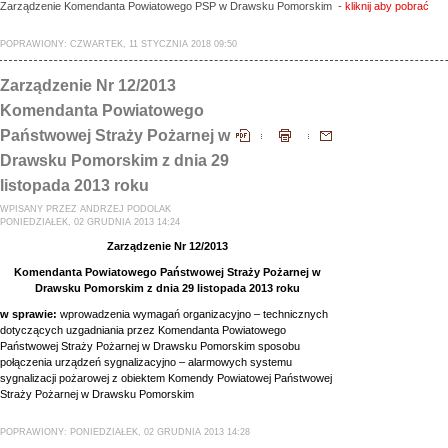
Zarządzenie Komendanta Powiatowego PSP w Drawsku Pomorskim -
kliknij aby pobrać
POPRAWIONY: CZWARTEK, 11 STYCZNIA 2018 09:50
Zarządzenie Nr 12/2013
Komendanta Powiatowego
Państwowej Straży Pożarnej w
Drawsku Pomorskim z dnia 29
listopada 2013 roku
WPISANY PRZEZ ANDRZEJ PODOLAK
PONIEDZIAŁEK, 02 GRUDNIA 2013 14:24
Zarządzenie Nr 12/2013
Komendanta Powiatowego Państwowej Straży Pożarnej w
Drawsku Pomorskim z dnia 29 listopada 2013 roku
w sprawie:
wprowadzenia wymagań organizacyjno – technicznych
dotyczących uzgadniania przez Komendanta Powiatowego
Państwowej Straży Pożarnej w Drawsku Pomorskim sposobu
połączenia urządzeń sygnalizacyjno – alarmowych systemu
sygnalizacji pożarowej z obiektem Komendy Powiatowej Państwowej
Straży Pożarnej w Drawsku Pomorskim
POPRAWIONY: PONIEDZIAŁEK, 02 GRUDNIA 2013 14:28