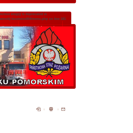
ction eregi() is deprecated in
lates/dj-business004/menu.php on line 181
Kontakt
Klauzula informacyjna