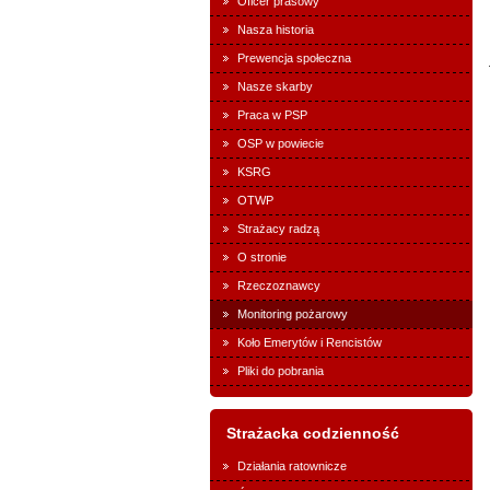
Oficer prasowy
Nasza historia
Prewencja społeczna
Nasze skarby
Praca w PSP
OSP w powiecie
KSRG
OTWP
Strażacy radzą
O stronie
Rzeczoznawcy
Monitoring pożarowy
Koło Emerytów i Rencistów
Pliki do pobrania
Strażacka codzienność
Działania ratownicze