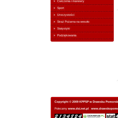
Ćwiczenia i manewry
Sport
Uroczystości
Straż Pożarna na wesoło
Statystyki
Podziękowania
Copyright © 2009 KPPSP w Drawsku Pomorsk
Polecamy
www.dsi.net.pl
.
www.drawskopomo