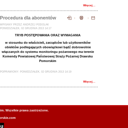
Więcej…
Procedura dla abonentów
WPISANY PRZEZ ANDRZEJ PODOLAK
PONIEDZIAŁEK, 02 GRUDNIA 2013 14:17
TRYB POSTĘPOWANIA ORAZ WYMAGANIA
w stosunku do właścicieli, zarządców lub użytkowników
obiektów podlegających obowiązkowi bądź dobrowolnie
włączanych do systemu monitoringu pożarowego ma terenie
Komendy Powiatowej Państwowej Straży Pożarnej Drawsku
Pomorskim
POPRAWIONY: PONIEDZIAŁEK, 02 GRUDNIA 2013 14:19
Więcej…
im. Wszelkie prawa zastrzeżone.
rskie.com