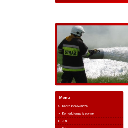
Menu
Kadra kierownicza
Komórki organizacyjne
JRG