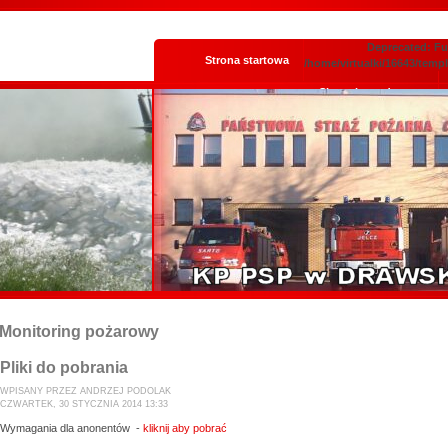
Deprecated: Fun
Strona startowa
/home/virtualki/16643/temp
Skrzynka podawcza
Monitoring pożarowy
Pliki do pobrania
WPISANY PRZEZ ANDRZEJ PODOLAK
CZWARTEK, 30 STYCZNIA 2014 13:33
Wymagania dla anonentów -
kliknij aby pobrać