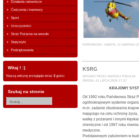
Działania ratownicze
Ćwiczenia i manewry
Sport
Uroczystości
Straż Pożarna na wesoło
Statystyki
POPRAWIONY: SOBOTA, 22 SIERPNIA 200
Podziękowania
Witaj ! :)
KSRG
Naszą witrynę przegląda teraz
3
gości
WPISANY PRZEZ ANDRZEJ PODOLAK
ŚRODA, 01 LIPCA 2009 17:37
KRAJOWY SYST
Szukaj na stronie
Od 1992 roku Państwowa Straż P
ogólnokrajowym systemie organiza
m.in. zadanie zbudowania krajo
mającego na celu ochronę życia, 
walkę z pożarami i innymi klęska
chemiczne i od 1997 roku równie
medyczne.
Podstawowym założeniem w budo