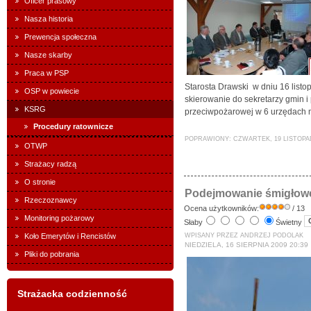
Oficer prasowy
Nasza historia
Prewencja społeczna
Nasze skarby
Praca w PSP
Starosta Drawski w dniu 16 listo
OSP w powiecie
skierowanie do sekretarzy gmin
KSRG
przeciwpożarowej w 6 urzędach m
Procedury ratownicze
POPRAWIONY: CZWARTEK, 19 LISTOPAD
OTWP
Strażacy radzą
O stronie
Podejmowanie śmigłow
Rzeczoznawcy
Ocena użytkowników:
/ 13
Monitoring pożarowy
Słaby
Świetny
Koło Emerytów i Rencistów
WPISANY PRZEZ ANDRZEJ PODOLAK
NIEDZIELA, 16 SIERPNIA 2009 20:39
Pliki do pobrania
Strażacka codzienność