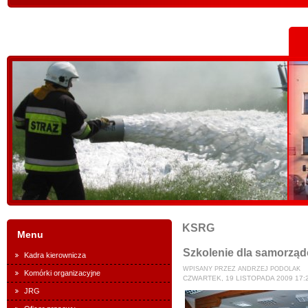
KSRG
Menu
Szkolenie dla samorzą
Kadra kierownicza
WPISANY PRZEZ ANDRZEJ PODOLAK
Komórki organizacyjne
CZWARTEK, 19 LISTOPADA 2009 17:
JRG