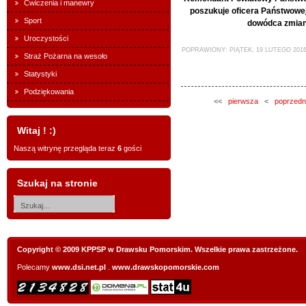
Ćwiczenia i manewry
poszukuje oficera Państwowej
Sport
dowódca zmian
Uroczystości
POPRAWIONY: PIĄTEK, 19 LUTEGO 2016
Straż Pożarna na wesoło
Statystyki
Podziękowania
<<
pierwsza
<
poprzedn
Witaj ! :)
Naszą witrynę przegląda teraz
6
gości
Szukaj na stronie
Copyright © 2009 KPPSP w Drawsku Pomorskim. Wszelkie prawa zastrzeżone.
Polecamy
www.dsi.net.pl
.
www.drawskopomorskie.com