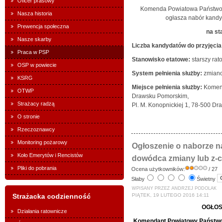
Oficer prasowy
Komenda Powiatowa Państwow
Nasza historia
ogłasza nabór kandy
Prewencja społeczna
na st
Nasze skarby
Liczba kandydatów do przyjęcia 
Praca w PSP
Stanowisko etatowe:
starszy ra
OSP w powiecie
System pełnienia służby:
zmian
KSRG
Miejsce pełnienia służby:
Komen
OTWP
Drawsku Pomorskim,
Strażacy radzą
Pl. M. Konopnickiej 1, 78-500 D
O stronie
Rzeczoznawcy
Monitoring pożarowy
Ogłoszenie o naborze n
Koło Emerytów i Rencistów
dowódca zmiany lub z-
Pliki do pobrania
Ocena użytkowników:
/ 27
Słaby
Świetny
WPISANY PRZEZ ANDRZEJ PODOLAK
Strażacka codzienność
PIĄTEK, 19 LUTEGO 2016 14:11
OGŁOS
Działania ratownicze
Komendant Powiatowy Państwo