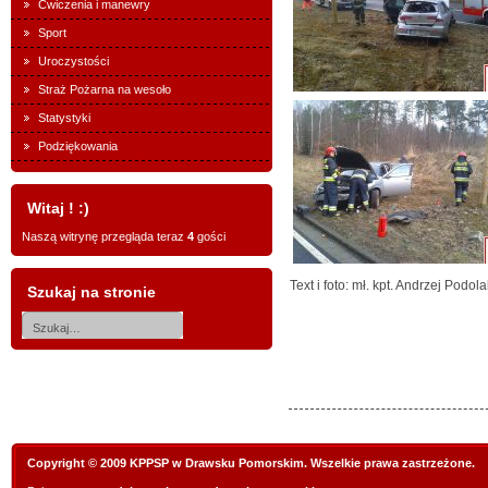
Ćwiczenia i manewry
Sport
Uroczystości
Straż Pożarna na wesoło
Statystyki
Podziękowania
Witaj ! :)
Naszą witrynę przegląda teraz
4
gości
Text i foto: mł. kpt. Andrzej Podola
Szukaj na stronie
Copyright © 2009 KPPSP w Drawsku Pomorskim. Wszelkie prawa zastrzeżone.