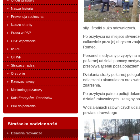
Oficer prasowy
Nasza historia
Prewencja społeczna
Nasze skarby
siły i środki służb ratowniczych.
Praca w PSP
Po przybyciu na miejsce stwierdz
OSP w powiecie
całkowicie poza jej obrysem zna
Romeo.
KSRG
Personel medyczny przybyły na m
OTWP
pożarnej udzielał pomocy medy
Strażacy radzą
przebywającemu poza pojazdem
O stronie
Działania straży pożarnej polega
odłączeniu akumulatora oraz wd
Rzeczoznawcy
zdarzenia.
Monitoring pożarowy
Po przybyciu patrolu policji dok
Koło Emerytów i Rencistów
działań ratowniczych i zastępy po
Pliki do pobrania
W działaniach ratowniczych udział
powiatu drawskiego.
Strażacka codzienność
Działania ratownicze