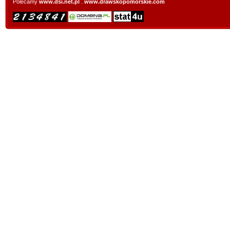
Polecamy
www.dsi.net.pl
.
www.drawskopomorskie.com