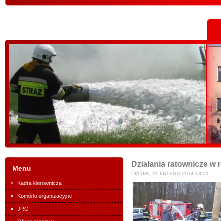
Działania ratownicze w
Menu
PIĄTEK, 21 LUTEGO 2014 13:51
Kadra kierownicza
Komórki organizacyjne
JRG