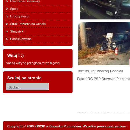
Ćwiczenia i manewry
Sport
Uroczystości
Straż Pożarna na wesoło
Statystyki
Podziękowania
Witaj ! :)
Naszą witrynę przegląda teraz
8
gości
Text: mł. kpt. Andrzej Podolak
Szukaj na stronie
Foto: JRG PSP Drawsko Pomorsk
Copyright © 2009 KPPSP w Drawsku Pomorskim. Wszelkie prawa zastrzeżone.