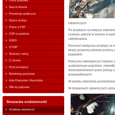
Oficer prasowy
Nasza historia
Prewencja społeczna
Nasze skarby
ratowniczych.
Praca w PSP
Po przybyciu na miejsce zdarze
OSP w powiecie
czołowo uderzył w drzewo w wyni
zablokowana.
KSRG
Personel medyczny przybyły na 
OTWP
straży pożarnej udzielał pomocy
Strażacy radzą
pojazdem.
O stronie
Polecono zabezpieczyć miejsce z
uszkodzonym pojeździe, oświetli
Rzeczoznawcy
dochodzeniowych przez policję u
Monitoring pożarowy
powypadkowych.
Koło Emerytów i Rencistów
W wyniku zdarzenia poszkodowan
Pliki do pobrania
W działaniach ratowniczych udział
Strażacka codzienność
Działania ratownicze