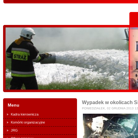
Wypadek w okolicach Si
Menu
PONIEDZIAŁEK, 02 GRUDNIA 2013 12
Kadra kierownicza
Komórki organizacyjne
JRG