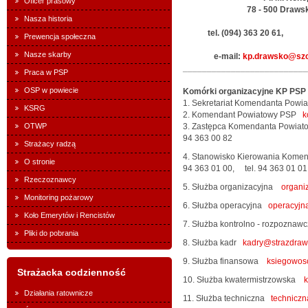
Oficer prasowy
78 - 500 Drawsko P
Nasza historia
tel. (094) 363 20 61, (09
Prewencja społeczna
Nasze skarby
e-mail:
kp.drawsko@szc
__________________________
Praca w PSP
OSP w powiecie
Komórki organizacyjne KP PSP
1. Sekretariat Komendanta Pow
KSRG
2. Komendant Powiatowy PSP
k
OTWP
3. Zastępca Komendanta Powi
94 363 00 82
Strażacy radzą
4. Stanowisko Kierowania Kom
O stronie
94 363 01 00, tel. 94 363 01 01
Rzeczoznawcy
5. Służba organizacyjna
organi
Monitoring pożarowy
6. Służba operacyjna
operacyjn
Koło Emerytów i Rencistów
7. Służba kontrolno - rozpozna
Pliki do pobrania
8. Służba kadr
kadry@strazdraw
9. Służba finansowa
ksiegowos
Strażacka codzienność
10. Służba kwatermistrzowska
k
Działania ratownicze
11. Służba techniczna
techniczn