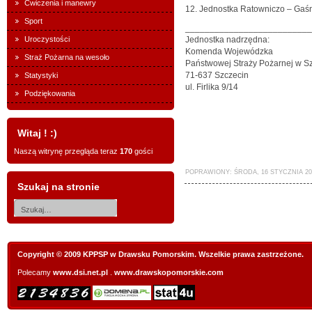
Ćwiczenia i manewry
12. Jednostka Ratowniczo – Ga
Sport
__________________________
Uroczystości
Jednostka nadrzędna:
Komenda Wojewódzka
Straż Pożarna na wesoło
Państwowej Straży Pożarnej w S
71-637 Szczecin
Statystyki
ul. Firlika 9/14
Podziękowania
Witaj ! :)
Naszą witrynę przegląda teraz
170
gości
POPRAWIONY: ŚRODA, 16 STYCZNIA 201
Szukaj na stronie
Copyright © 2009 KPPSP w Drawsku Pomorskim. Wszelkie prawa zastrzeżone.
Polecamy
www.dsi.net.pl
.
www.drawskopomorskie.com