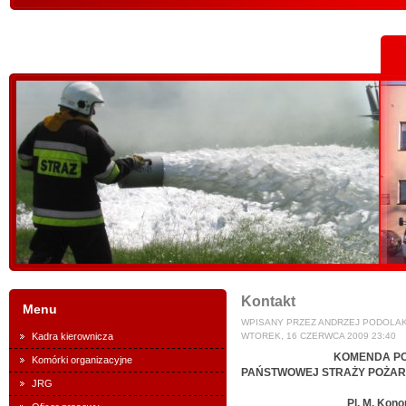
Kontakt
Menu
WPISANY PRZEZ ANDRZEJ PODOLA
Kadra kierownicza
WTOREK, 16 CZERWCA 2009 23:40
KOMENDA POWI
Komórki organizacyjne
PAŃSTWOWEJ STRAŻY POŻAR
JRG
Pl. M. Konopnick