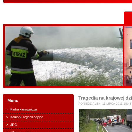
Tragedia na krajowej dzi
Menu
PONIEDZIAŁEK, 11 LIPCA 2011 18:43
Kadra kierownicza
Komórki organizacyjne
JRG