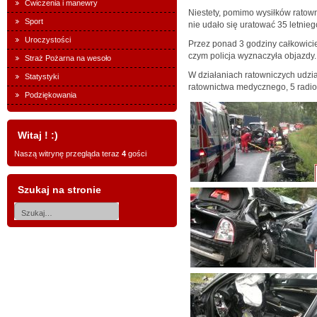
Ćwiczenia i manewry
Niestety, pomimo wysiłków ratowni
Sport
nie udało się uratować 35 letnie
Uroczystości
Przez ponad 3 godziny całkowici
czym policja wyznaczyła objazdy.
Straż Pożarna na wesoło
W działaniach ratowniczych udzia
Statystyki
ratownictwa medycznego, 5 radiow
Podziękowania
Witaj ! :)
Naszą witrynę przegląda teraz
4
gości
Szukaj na stronie