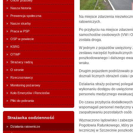
Oficer prasowy
Nasza historia
Prewencja społeczna
Na miejsce zdarzenia niezwłoczni
ratowniczych.
Nasze skarby
Po przybyciu na miejsce zdarzen
Praca w PSP
samochodów osobowych (VW i Op
OSP w powiecie
została droga.
KSRG
W jednym z pojazdów uwięziony z
zestawu narzędzi hydraulicznych
OTWP
poszkodowanego i dalszego ewa
Strażacy radzą
wraku.
O stronie
Drugim pojazdem podróżowało pi
doznali licznych obrażeń ciała i p
Rzeczoznawcy
Działania straży pożarnej polega
Monitoring pożarowy
wykonaniu dostępu do uwięzione
Koło Emerytów i Rencistów
personelu medycznego ewakuacj
Pliki do pobrania
Do czasu przybycia dodatkowych
wspomagali personel medyczny w 
zaopatrywaniu pozostałych osób
Strażacka codzienność
Wyznaczono lądowisko i zabezpi
Pogotowia Ratunkowego, który pr
Działania ratownicze
leczniczej w Szczecinie poszkod