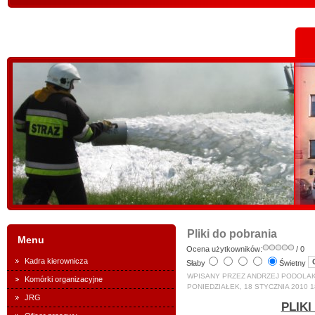
Pliki do pobrania
Menu
Ocena użytkowników:
/ 0
Kadra kierownicza
Słaby
Świetny
WPISANY PRZEZ ANDRZEJ PODOLA
Komórki organizacyjne
PONIEDZIAŁEK, 18 STYCZNIA 2010 1
JRG
PLIK