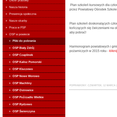
Oficer prasowy
Plan szkoleń kursowych dla czł
Nasza historia
przez Powiatowy Ośrodek Szkole
Prewencja społeczna
Nasze skarby
Plan szkoleń doskonalących cz
Praca w PSP
kończących się ćwiczeniami na o
aby pobrać!
OSP w powiecie
Pliki do pobrania
Harmonogram powiatowych i gmi
OSP Biały Zdrój
pożarniczych w 2015 roku -
klikni
OSP Czaplinek
OSP Kalisz Pomorski
OSP Kluczewo
OSP Nowe Worowo
OSP Machliny
POPRAWIONY: CZWARTEK, 12 MARCA 20
OSP Ostrowice
OSP Poźrzadło Wielkie
OSP Rydzewo
OSP Świerczyna