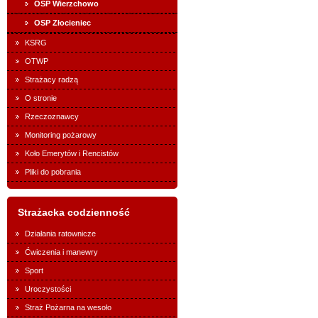
OSP Wierzchowo
OSP Złocieniec
KSRG
OTWP
Strażacy radzą
O stronie
Rzeczoznawcy
Monitoring pożarowy
Koło Emerytów i Rencistów
Pliki do pobrania
Strażacka codzienność
Działania ratownicze
Ćwiczenia i manewry
Sport
Uroczystości
Straż Pożarna na wesoło