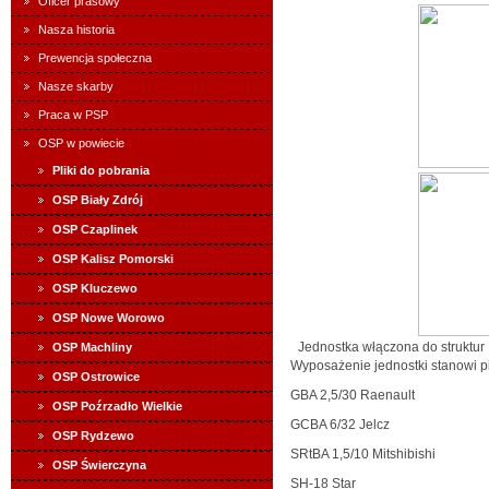
Oficer prasowy
Nasza historia
Prewencja społeczna
Nasze skarby
Praca w PSP
OSP w powiecie
Pliki do pobrania
OSP Biały Zdrój
OSP Czaplinek
OSP Kalisz Pomorski
OSP Kluczewo
OSP Nowe Worowo
Jednostka włączona do struktu
OSP Machliny
Wyposażenie jednostki stanowi p
OSP Ostrowice
GBA 2,5/30 Raenault
OSP Poźrzadło Wielkie
GCBA 6/32 Jelcz
OSP Rydzewo
SRtBA 1,5/10 Mitshibishi
OSP Świerczyna
SH-18 Star