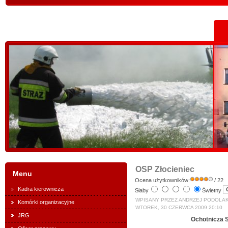
OSP Złocieniec
Menu
Ocena użytkowników:
/ 22
Kadra kierownicza
Słaby
Świetny
WPISANY PRZEZ ANDRZEJ PODOLA
Komórki organizacyjne
WTOREK, 30 CZERWCA 2009 20:10
JRG
Ochotnicza S