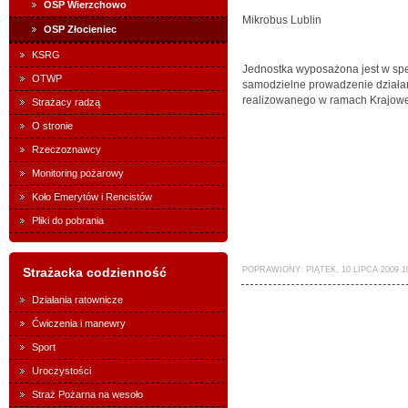
OSP Wierzchowo
Mikrobus Lublin
OSP Złocieniec
KSRG
Jednostka wyposażona jest w spec
OTWP
samodzielne prowadzenie działań
realizowanego w ramach Krajowe
Strażacy radzą
O stronie
Rzeczoznawcy
Monitoring pożarowy
Koło Emerytów i Rencistów
Pliki do pobrania
Strażacka codzienność
POPRAWIONY: PIĄTEK, 10 LIPCA 2009 1
Działania ratownicze
Ćwiczenia i manewry
Sport
Uroczystości
Straż Pożarna na wesoło