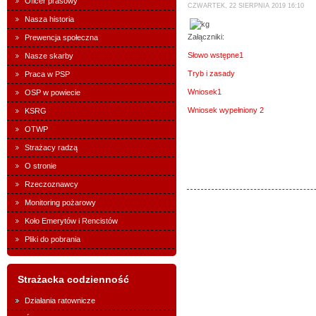
Oficer prasowy
CZWARTEK, 22 SIERPNIA 2019 16:10
Nasza historia
Załączniki:
Prewencja społeczna
Słowo wstępne1
Nasze skarby
Tryb i zasady
Praca w PSP
Wniosek1
OSP w powiecie
Wniosek wypełniony 2
KSRG
OTWP
Strażacy radzą
O stronie
Rzeczoznawcy
Monitoring pożarowy
Koło Emerytów i Rencistów
Pliki do pobrania
Strażacka codzienność
Działania ratownicze