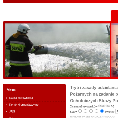
Tryb i zasady udzielani
Menu
Pożarnych na zadanie p
Kadra kierownicza
Ochotniczych Straży Po
Komórki organizacyjne
Ocena użytkowników:
/ 0
JRG
Słaby
Świetny
WPISANY PRZEZ ANDRZEJ PODOLAK