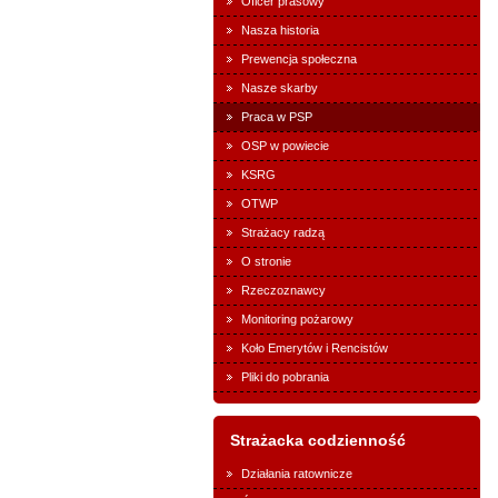
Oficer prasowy
Nasza historia
Prewencja społeczna
Nasze skarby
Praca w PSP
OSP w powiecie
KSRG
OTWP
Strażacy radzą
O stronie
Rzeczoznawcy
Monitoring pożarowy
Koło Emerytów i Rencistów
Pliki do pobrania
Strażacka codzienność
Działania ratownicze