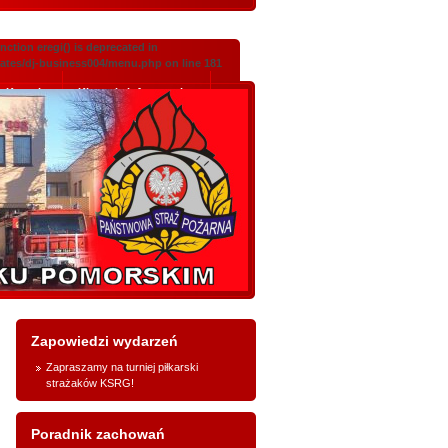
ction eregi() is deprecated in
lates/dj-business004/menu.php on line 181
Kontakt
Klauzula informacyjna
Zapowiedzi wydarzeń
Zapraszamy na turniej piłkarski
strażaków KSRG!
Poradnik zachowań