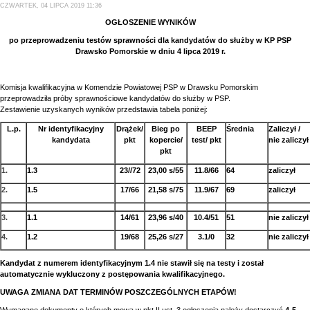
CZWARTEK, 04 LIPCA 2019 11:36
OGŁOSZENIE WYNIKÓW
po przeprowadzeniu testów sprawności dla kandydatów do służby w KP PSP
Drawsko Pomorskie w dniu 4 lipca 2019 r.
Komisja kwalifikacyjna w Komendzie Powiatowej PSP w Drawsku Pomorskim
przeprowadziła próby sprawnościowe kandydatów do służby w PSP.
Zestawienie uzyskanych wyników przedstawia tabela poniżej:
L.p.
Nr identyfikacyjny
Drążek/
Bieg po
BEEP
Średnia
Zaliczył /
kandydata
pkt
kopercie/
test/ pkt
nie zaliczył
pkt
1.
1.3
23//72
23,00 s/55
11.8/66
64
zaliczył
2.
1.5
17/66
21,58 s/75
11.9/67
69
zaliczył
3.
1.1
14/61
23,96 s/40
10.4/51
51
nie zaliczył
4.
1.2
19/68
25,26 s/27
3.1/0
32
nie zaliczył
Kandydat z numerem identyfikacyjnym 1.4 nie stawił się na testy i został
automatycznie wykluczony z postępowania kwalifikacyjnego.
UWAGA ZMIANA DAT TERMINÓW POSZCZEGÓLNYCH ETAPÓW!