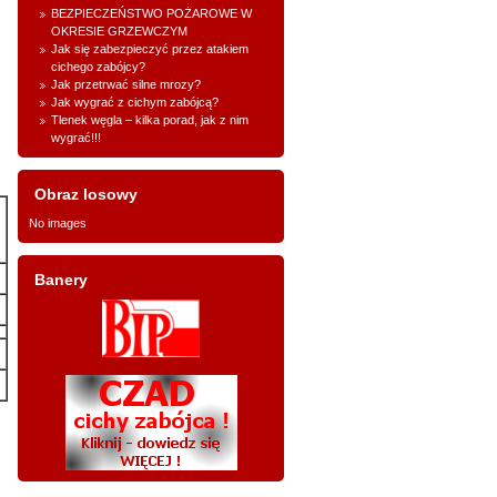
BEZPIECZEŃSTWO POŻAROWE W
OKRESIE GRZEWCZYM
Jak się zabezpieczyć przez atakiem
cichego zabójcy?
Jak przetrwać silne mrozy?
Jak wygrać z cichym zabójcą?
Tlenek węgla – kilka porad, jak z nim
wygrać!!!
Obraz losowy
No images
Banery