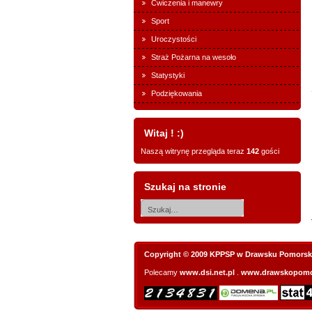
Ćwiczenia i manewry
Sport
Uroczystości
Straż Pożarna na wesoło
Statystyki
Podziękowania
Witaj ! :)
Naszą witrynę przegląda teraz
142
gości
Szukaj na stronie
Copyright © 2009 KPPSP w Drawsku Pomorsk
Polecamy
www.dsi.net.pl
.
www.drawskopomo