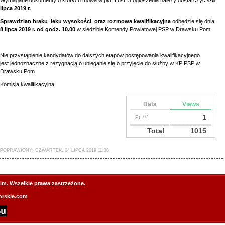
Wymagane dokumenty o których mowa w pkt II ust. 3 ogłoszenia należy dostarczyć
4-5
lipca 2019 r.
Sprawdzian braku lęku wysokości oraz rozmowa kwalifikacyjna
odbędzie się dnia
8 lipca 2019 r. od godz. 10.00
w siedzibie Komendy Powiatowej PSP w Drawsku Pom.
Nie przystąpienie kandydatów do dalszych etapów postępowania kwalifikacyjnego
jest jednoznaczne z rezygnacją o ubieganie się o przyjęcie do służby w KP PSP w
Drawsku Pom.
Komisja kwalifikacyjna
Data
Views
1
Pt
. 07
Total
1015
POPRAWIONY: CZWARTEK, 04 LIPCA 2019 11:38
im. Wszelkie prawa zastrzeżone.
rskie.com