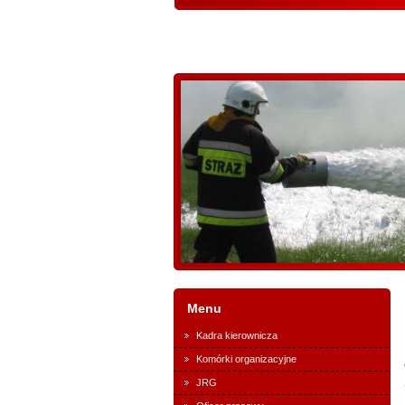
Menu
Kadra kierownicza
Komórki organizacyjne
JRG