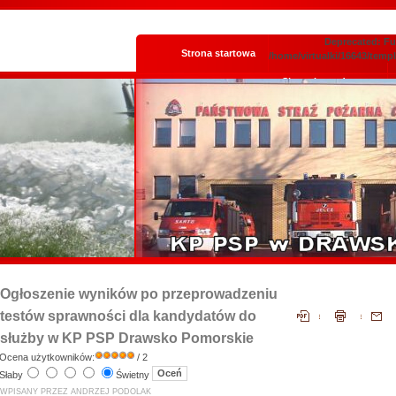
Deprecated: Fun
Strona startowa
/home/virtualki/16643/temp
Skrzynka podawcza
Ogłoszenie wyników po przeprowadzeniu
testów sprawności dla kandydatów do
służby w KP PSP Drawsko Pomorskie
Ocena użytkowników:
/ 2
Słaby
Świetny
WPISANY PRZEZ ANDRZEJ PODOLAK