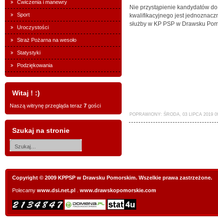
Ćwiczenia i manewry
Nie przystąpienie kandydatów d
Sport
kwalifikacyjnego jest jednoznaczn
służby w KP PSP w Drawsku Pom
Uroczystości
Straż Pożarna na wesoło
Statystyki
Podziękowania
Witaj ! :)
Naszą witrynę przegląda teraz
7
gości
POPRAWIONY: ŚRODA, 03 LIPCA 2019 09
Szukaj na stronie
Copyright © 2009 KPPSP w Drawsku Pomorskim. Wszelkie prawa zastrzeżone.
Polecamy
www.dsi.net.pl
.
www.drawskopomorskie.com