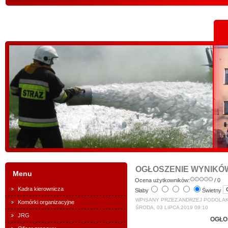
OGŁOSZENIE WYNIKÓ
Menu
Ocena użytkowników:
/ 0
Kadra kierownicza
Słaby
Świetny
WPISANY PRZEZ ANDRZEJ PODOLA
Komórki organizacyjne
ŚRODA, 03 LIPCA 2019 09:10
JRG
OGŁO