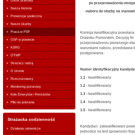
Oficer prasowy
po przeprowadzeniu wstępne
Nasza historia
-naboru do służby na stanowi
Prewencja społeczna
Nasze skarby
Praca w PSP
Komisja kwalifikacyjna powoła
Drawsku Pomorskim, Decyzją Nr 1
OSP w powiecie
przeprowadzeniu pierwszego eta
KSRG
warunkami naboru, przedstawia l
postępowania :
OTWP
Strażacy radzą
Numer identyfikacyjny kandyda
O stronie
1.1
- kwalifikowany
Rzeczoznawcy
1.2 -
kwalifikowany
Monitoring pożarowy
1.3 -
kwalifikowany
Koło Emerytów i Rencistów
1.4
- kwalifikowany
Pliki do pobrania
1.5
- kwalifikowany
Strażacka codzienność
Kandydaci zakwalifikowani powin
Działania ratownicze
jednostce na test sprawności fiz