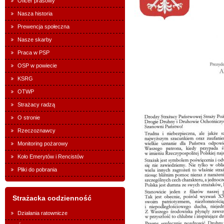
Oficer prasowy
Nasza historia
Prewencja społeczna
Nasze skarby
Praca w PSP
OSP w powiecie
KSRG
OTWP
Strażacy radzą
O stronie
Rzeczoznawcy
Monitoring pożarowy
Koło Emerytów i Rencistów
Pliki do pobrania
Strażacka codzienność
Działania ratownicze