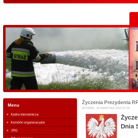
Życzenia Prezydenta RP 
Menu
WTOREK, 30 KWIETNIA 2019 07:35
Kadra kierownicza
Życze
Komórki organizacyjne
Dnia 
JRG