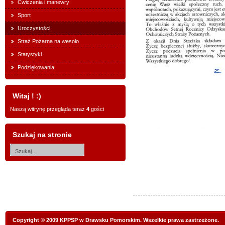
Ćwiczenia i manewry
Sport
Uroczystości
Straż Pożarna na wesoło
Statystyki
Podziękowania
Witaj ! :)
Naszą witrynę przegląda teraz
4
gości
Szukaj na stronie
Copyright © 2009 KPPSP w Drawsku Pomorskim. Wszelkie prawa zastrzeżone.