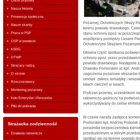
Oficer prasowy
Nasza historia
Prewencja społeczna
Pożarnej, Ochotniczych Straży P
Nasze skarby
terenu powiatu drawskiego. Cele
Praca w PSP
stanu ochrony ppoż. w poszczeg
współpracy pomiędzy Lasami Pa
OSP w powiecie
Ochotniczymi Strażami Pożarnymi
KSRG
Główna część spotkania poświęc
OTWP
ochrony ppoż. przez przedstawici
powiatu drawskiego. Następnie
Strażacy radzą
Drawsku Pomorskim st. kpt.. Andr
O stronie
zagrożenia pożarowe obszarów le
omówił zakres, tematykę i wnios
Rzeczoznawcy
latach ćwiczeń w lasach.
Monitoring pożarowy
Podczas przerwy, uczestnikom n
Koło Emerytów i Rencistów
ratowniczo-gaśniczy na podwoz
wykorzystywany do celów elimina
Pliki do pobrania
W czasie narady zastępca kome
Pomorskim kpt. Andrzej Podolak 
Strażacka codzienność
poradnika bezpieczeństwa kierow
przedszkolnym, w którym przedst
Działania ratownicze
spotkać się na terenie powiatu d