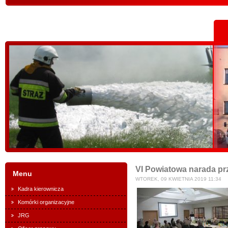
VI Powiatowa narada p
Menu
WTOREK, 09 KWIETNIA 2019 11:34
Kadra kierownicza
Komórki organizacyjne
JRG