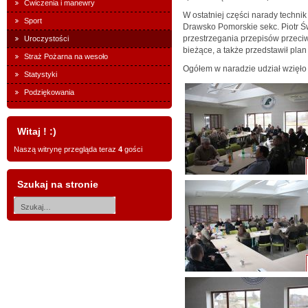
Ćwiczenia i manewry
W ostatniej części narady techni
Sport
Drawsko Pomorskie sekc. Piotr Św
przestrzegania przepisów przec
Uroczystości
bieżące, a także przedstawił plan
Straż Pożarna na wesoło
Ogółem w naradzie udział wzięło
Statystyki
Podziękowania
Witaj ! :)
Naszą witrynę przegląda teraz
4
gości
Szukaj na stronie