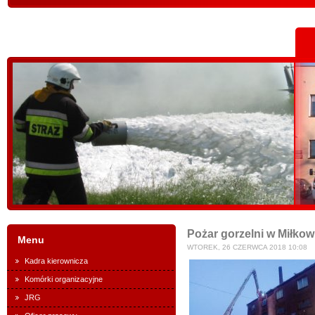
Pożar gorzelni w Miłkow
Menu
WTOREK, 26 CZERWCA 2018 10:08
Kadra kierownicza
Komórki organizacyjne
JRG