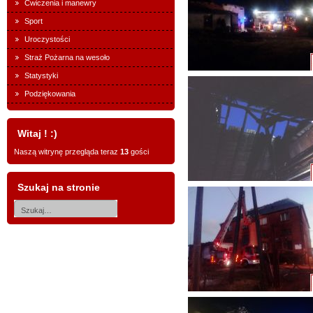
Ćwiczenia i manewry
Sport
Uroczystości
Straż Pożarna na wesoło
Statystyki
Podziękowania
Witaj ! :)
Naszą witrynę przegląda teraz
13
gości
Szukaj na stronie