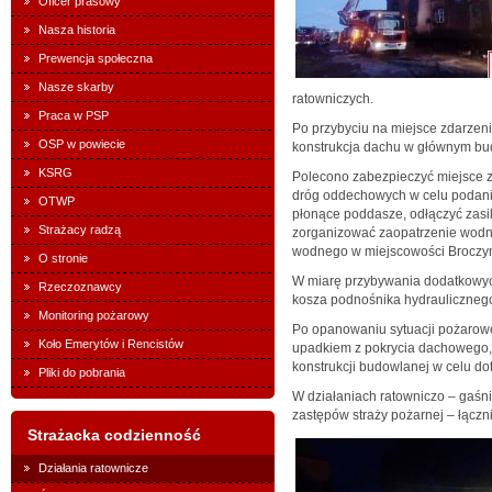
Oficer prasowy
Nasza historia
Prewencja społeczna
Nasze skarby
ratowniczych.
Praca w PSP
Po przybyciu na miejsce zdarzeni
OSP w powiecie
konstrukcja dachu w głównym bud
KSRG
Polecono zabezpieczyć miejsce z
dróg oddechowych w celu podani
OTWP
płonące poddasze, odłączyć zasil
Strażacy radzą
zorganizować zaopatrzenie wodne 
wodnego w miejscowości Broczy
O stronie
W miarę przybywania dodatkowych
Rzeczoznawcy
kosza podnośnika hydraulicznego
Monitoring pożarowy
Po opanowaniu sytuacji pożarowe
Koło Emerytów i Rencistów
upadkiem z pokrycia dachowego, 
konstrukcji budowlanej w celu dot
Pliki do pobrania
W działaniach ratowniczo – gaśni
zastępów straży pożarnej – łączn
Strażacka codzienność
Działania ratownicze