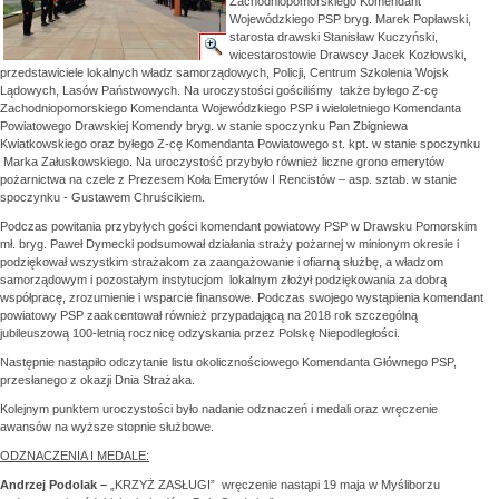
Zachodniopomorskiego Komendant
Wojewódzkiego PSP bryg. Marek Popławski,
starosta drawski Stanisław Kuczyński,
wicestarostowie Drawscy Jacek Kozłowski,
przedstawiciele lokalnych władz samorządowych, Policji, Centrum Szkolenia Wojsk
Lądowych, Lasów Państwowych. Na uroczystości gościliśmy także byłego Z-cę
Zachodniopomorskiego Komendanta Wojewódzkiego PSP i wieloletniego Komendanta
Powiatowego Drawskiej Komendy bryg. w stanie spoczynku Pan Zbigniewa
Kwiatkowskiego oraz byłego Z-cę Komendanta Powiatowego st. kpt. w stanie spoczynku
Marka Załuskowskiego. Na uroczystość przybyło również liczne grono emerytów
pożarnictwa na czele z Prezesem Koła Emerytów I Rencistów – asp. sztab. w stanie
spoczynku - Gustawem Chruścikiem.
Podczas powitania przybyłych gości komendant powiatowy PSP w Drawsku Pomorskim
mł. bryg. Paweł Dymecki podsumował działania straży pożarnej w minionym okresie i
podziękował wszystkim strażakom za zaangażowanie i ofiarną służbę, a władzom
samorządowym i pozostałym instytucjom lokalnym złożył podziękowania za dobrą
współpracę, zrozumienie i wsparcie finansowe. Podczas swojego wystąpienia komendant
powiatowy PSP zaakcentował również przypadającą na 2018 rok szczególną
jubileuszową 100-letnią rocznicę odzyskania przez Polskę Niepodległości.
Następnie nastąpiło odczytanie listu okolicznościowego Komendanta Głównego PSP,
przesłanego z okazji Dnia Strażaka.
Kolejnym punktem uroczystości było nadanie odznaczeń i medali oraz wręczenie
awansów na wyższe stopnie służbowe.
ODZNACZENIA I MEDALE:
Andrzej Podolak –
„KRZYŻ ZASŁUGI” wręczenie nastąpi 19 maja w Myśliborzu