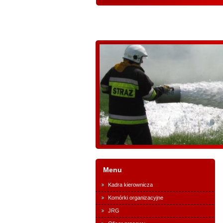
Menu
Kadra kierownicza
Komórki organizacyjne
JRG