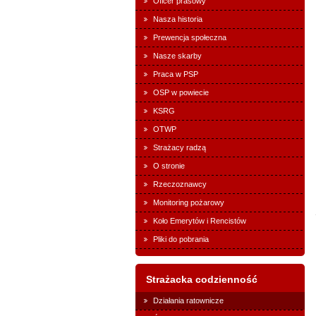
Oficer prasowy
Nasza historia
Prewencja społeczna
Nasze skarby
Praca w PSP
OSP w powiecie
KSRG
OTWP
Strażacy radzą
O stronie
Rzeczoznawcy
Monitoring pożarowy
Koło Emerytów i Rencistów
Pliki do pobrania
Strażacka codzienność
Działania ratownicze