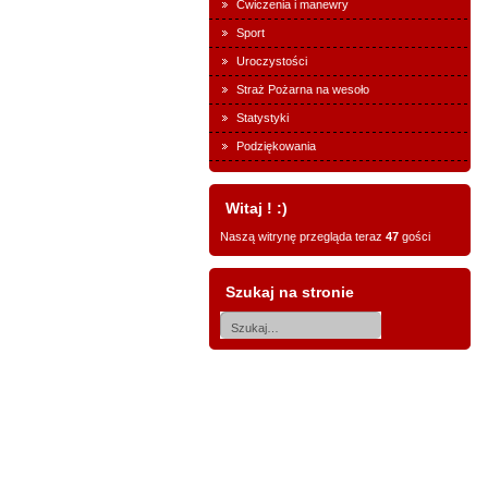
Ćwiczenia i manewry
Sport
Uroczystości
Straż Pożarna na wesoło
Statystyki
Podziękowania
Witaj ! :)
Naszą witrynę przegląda teraz
47
gości
Szukaj na stronie