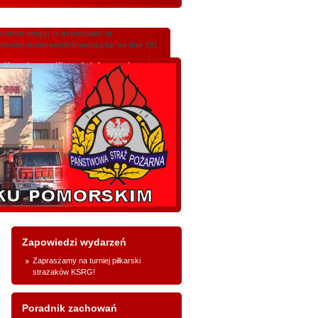
ction eregi() is deprecated in
lates/dj-business004/menu.php on line 181
Kontakt
Klauzula informacyjna
Zapowiedzi wydarzeń
Zapraszamy na turniej piłkarski
strażaków KSRG!
Poradnik zachowań