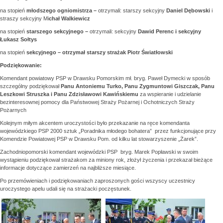
na stopień
młodszego ogniomistrza –
otrzymali: starszy sekcyjny
Daniel Dębowski
i
straszy sekcyjny Mi
chał Walkiewicz
na stopień
starszego sekcyjnego –
otrzymali: sekcyjny
Dawid Perenc
i sekcyjny
Łukasz Sołtys
na stopień
sekcyjnego –
otrzymał starszy strażak Piotr Światłowski
Podziękowanie:
Komendant powiatowy PSP w Drawsku Pomorskim mł. bryg. Paweł Dymecki w sposób
szczególny podziękował
Panu Antoniemu Turko, Panu
Zygmuntowi Giszczak, Panu
Leszkowi Struszka i Panu
Zdzisławowi Kawińskiemu
za wspieranie i udzielanie
bezinteresownej pomocy dla Państwowej Straży Pożarnej i Ochotniczych Straży
Pożarnych
Kolejnym miłym akcentem uroczystości było przekazanie na ręce komendanta
wojewódzkiego PSP 2000 sztuk „Poradnika młodego bohatera” przez funkcjonujące przy
Komendzie Powiatowej PSP w Drawsku Pom. od kilku lat stowarzyszenie „Żarek”.
Zachodniopomorski komendant wojewódzki PSP bryg. Marek Popławski w swoim
wystąpieniu podziękował strażakom za miniony rok, złożył życzenia i przekazał bieżące
informacje dotyczące zamierzeń na najbliższe miesiące.
Po przemówieniach i podziękowaniach zaproszonych gości wszyscy uczestnicy
uroczystego apelu udali się na strażacki poczęstunek.