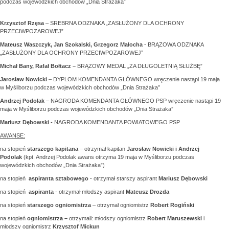
podczas wojewódzkich obchodów „Dnia Strażaka”
Krzysztof Rzęsa
– SREBRNA ODZNAKA „ZASŁUŻONY DLA OCHRONY
PRZECIWPOZAROWEJ”
Mateusz Waszczyk, Jan Szokalski, Grzegorz Małocha
- BRĄZOWA ODZNAKA
„ZASŁUŻONY DLA OCHRONY PRZECIWPOZAROWEJ”
Michał Bany, Rafał Bołtacz –
BRĄZOWY MEDAL „ZA DŁUGOLETNIĄ SŁUŻBĘ”
Jarosław Nowicki
– DYPLOM KOMENDANTA GŁÓWNEGO wręczenie nastąpi 19 maja
w Myśliborzu podczas wojewódzkich obchodów „Dnia Strażaka”
Andrzej Podolak
– NAGRODA KOMENDANTA GŁÓWNEGO PSP wręczenie nastąpi 19
maja w Myśliborzu podczas wojewódzkich obchodów „Dnia Strażaka”
Mariusz Dębowski -
NAGRODA KOMENDANTA POWIATOWEGO PSP
AWANSE:
na stopień
starszego kapitana
– otrzymał kapitan
Jarosław Nowicki i Andrzej
Podolak
(kpt. Andrzej Podolak awans otrzyma 19 maja w Myśliborzu podczas
wojewódzkich obchodów „Dnia Strażaka”)
na stopień
aspiranta sztabowego
- otrzymał starszy aspirant
Mariusz Dębowski
na stopień
aspiranta
- otrzymał młodszy aspirant
Mateusz Drozda
na stopień
starszego
ogniomistrza
– otrzymał ogniomistrz
Robert Rogiński
na stopień
ogniomistrza –
otrzymali: młodszy ogniomistrz
Robert Maruszewski
i
młodszy ogniomistrz
Krzysztof Mickun