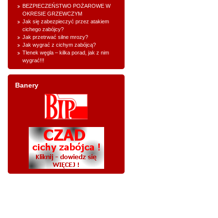
BEZPIECZEŃSTWO POŻAROWE W
OKRESIE GRZEWCZYM
Jak się zabezpieczyć przez atakiem
cichego zabójcy?
Jak przetrwać silne mrozy?
Jak wygrać z cichym zabójcą?
Tlenek węgla – kilka porad, jak z nim
wygrać!!!
Banery