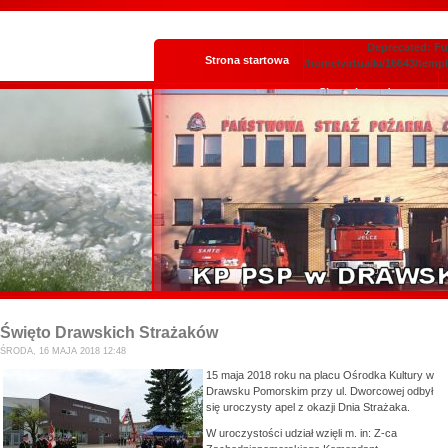
Deprecated: Fun
Strona startowa
/home/virtualki/16643/temp
Skrzynka podawcza
Święto Drawskich Strażaków
ŚRODA, 16 MAJA 2018 12:48
15 maja 2018 roku na placu Ośrodka Kultury w
Drawsku Pomorskim przy ul. Dworcowej odbył
się uroczysty apel z okazji Dnia Strażaka.
W uroczystości udział wzięli m. in: Z-ca