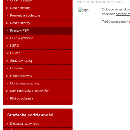
Oficer prasowy
WTOREK, 28 LISTOPADA 2017 08:04
Nasza historia
Ogłoszenie wyników
docelowo
starszy r
Prewencja społeczna
Treść ogłoszenia -
Nasze skarby
Praca w PSP
OSP w powiecie
KSRG
OTWP
Strażacy radzą
O stronie
Rzeczoznawcy
Monitoring pożarowy
Koło Emerytów i Rencistów
Pliki do pobrania
Strażacka codzienność
Działania ratownicze