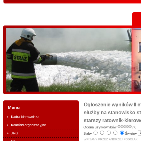
Ogłoszenie wyników II 
Menu
służby na stanowisko s
Kadra kierownicza
starszy ratownik-kierow
Komórki organizacyjne
Ocena użytkowników:
/ 0
JRG
Słaby
Świetny
WPISANY PRZEZ ANDRZEJ PODOLAK