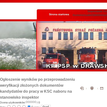
Deprecated: Fun
Strona startowa
/home/virtualki/16643/temp
Skrzynka podawcza
Ogłoszenie wyników po przeprowadzeniu
weryfikacji złożonych dokumentów
kandydatów do pracy w KSC naboru na
stanowisko inspektor
Ocena użytkowników:
/ 0