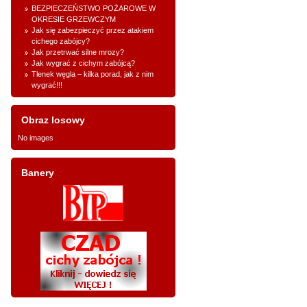
BEZPIECZEŃSTWO POŻAROWE W
OKRESIE GRZEWCZYM
Jak się zabezpieczyć przez atakiem
cichego zabójcy?
Jak przetrwać silne mrozy?
Jak wygrać z cichym zabójcą?
Tlenek węgla – kilka porad, jak z nim
wygrać!!!
Obraz losowy
No images
Banery