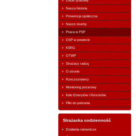
Oficer prasowy
Nasza historia
Prewencja społeczna
Nasze skarby
Praca w PSP
OSP w powiecie
KSRG
OTWP
Strażacy radzą
O stronie
Rzeczoznawcy
Monitoring pożarowy
Koło Emerytów i Rencistów
Pliki do pobrania
Strażacka codzienność
Działania ratownicze