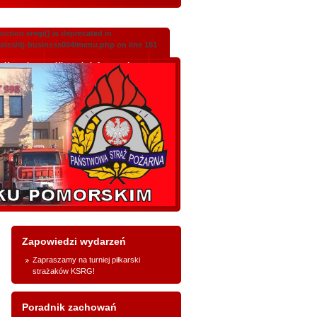
ction eregi() is deprecated in
lates/dj-business004/menu.php on line 181
Kontakt
Klauzula informacyjna
Zapowiedzi wydarzeń
Zapraszamy na turniej piłkarski
strażaków KSRG!
Poradnik zachowań