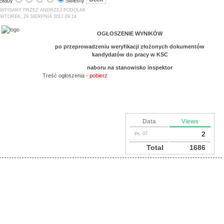
Słaby
Świetny
WPISANY PRZEZ ANDRZEJ PODOLAK
WTOREK, 29 SIERPNIA 2017 09:14
OGŁOSZENIE WYNIKÓW
po przeprowadzeniu weryfikacji złożonych dokumentów
kandydatów do pracy w KSC
naboru na stanowisko inspektor
Treść ogłoszenia -
pobierz
Data
Views
2
Pt
. 07
Total
1686