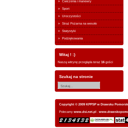
Ćwiczenia i manewry
Sport
Uroczystości
Straż Pożarna na wesoło
Statystyki
Podziękowania
Witaj ! :)
Naszą witrynę przegląda teraz
16
gości
Szukaj na stronie
Copyright © 2009 KPPSP w Drawsku Pomorsk
Polecamy
www.dsi.net.pl
.
www.drawskopomo