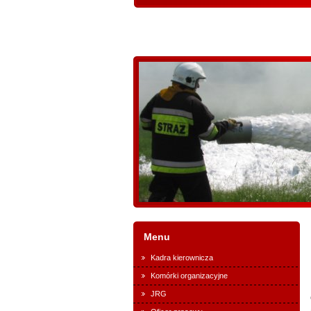
Menu
Kadra kierownicza
Komórki organizacyjne
JRG