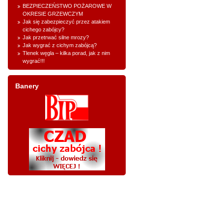
BEZPIECZEŃSTWO POŻAROWE W
OKRESIE GRZEWCZYM
Jak się zabezpieczyć przez atakiem
cichego zabójcy?
Jak przetrwać silne mrozy?
Jak wygrać z cichym zabójcą?
Tlenek węgla – kilka porad, jak z nim
wygrać!!!
Banery