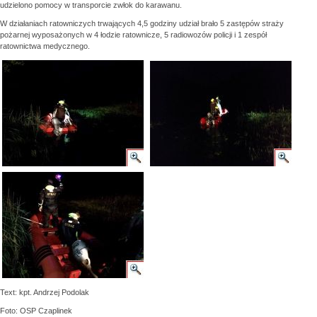
udzielono pomocy w transporcie zwłok do karawanu.
W działaniach ratowniczych trwających 4,5 godziny udział brało 5 zastępów straży
pożarnej wyposażonych w 4 łodzie ratownicze, 5 radiowozów policji i 1 zespół
ratownictwa medycznego.
Text: kpt. Andrzej Podolak
Foto: OSP Czaplinek