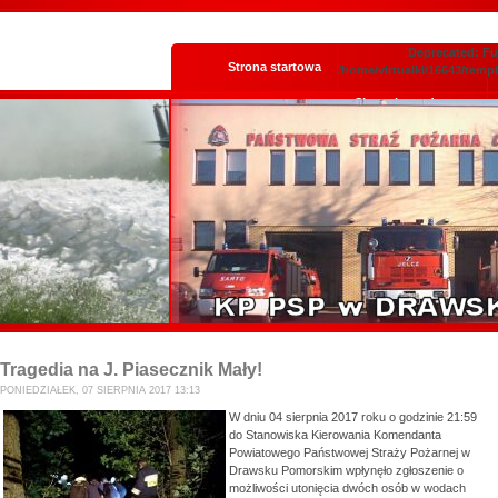
Deprecated: Fun
Strona startowa
/home/virtualki/16643/temp
Skrzynka podawcza
Tragedia na J. Piasecznik Mały!
PONIEDZIAŁEK, 07 SIERPNIA 2017 13:13
W dniu 04 sierpnia 2017 roku o godzinie 21:59
do Stanowiska Kierowania Komendanta
Powiatowego Państwowej Straży Pożarnej w
Drawsku Pomorskim wpłynęło zgłoszenie o
możliwości utonięcia dwóch osób w wodach