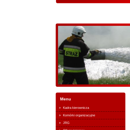
Menu
Kadra kierownicza
Komórki organizacyjne
JRG