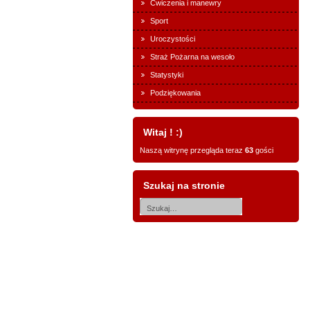
Ćwiczenia i manewry
Sport
Uroczystości
Straż Pożarna na wesoło
Statystyki
Podziękowania
Witaj ! :)
Naszą witrynę przegląda teraz
63
gości
Szukaj na stronie