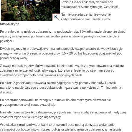
Jeziora Piasecznik Mały w okolicach
miejscowości Siemczyno gm. Czaplinek.
Na miejsce zdarzenia niezwłocznie
zadysponowano siły i środki służb
ratowniczych.
Po przybyciu na miejsce zdarzenia, na podstawie relacji świadka stwierdzono, że dwóch
mężczyzn wypłynęło pontonem na środek jeziora, który w pewnym momencie uległ
pęknięciu.
Dwóch mężczyzn przebywających na jednostce pływającej wpadło do wody i zaczęło
płynąć w kierunku brzegu, w odległości ok. 15 – 20 od linii brzegowej obaj zniknęli pod
powierzchnią wody.
Z uwagi na brak możliwości wodowania łodzi ratunkowych zadysponowano na miejsce
zdarzenia mniejsze jednostki pływające, które po zniesieniu po stromym zboczu
zwodowano i rozpoczęto poszukiwania zaginionych osób.
Po około 2 godzinach trałowania rejonu zaginięcia przy pomocy bosaków i kotwic
natrafiono na pierwszego z poszukiwanych mężczyzn, a po kolejnych 7 minutach na
drugiego.
Po przetransportowaniu na brzeg w stosunku do obu mężczyzn niezwłocznie
przystąpiono do akcji resuscytacyjnej.
Niestety pomimo wysiłku ratowników, przybyły na miejsce zdarzenia personel medyczny
stwierdził zgon 58 i 46 letniego mężczyzny.
W związku z trudnymi warunkami terenowymi i porą nocną do czasu wykonania
czynności dochodzeniowych przez policję oświetlano miejsce zdarzenia, a następnie