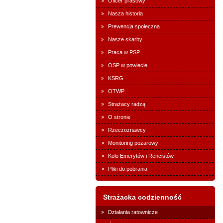
Oficer prasowy
Nasza historia
Prewencja społeczna
Nasze skarby
Praca w PSP
OSP w powiecie
KSRG
OTWP
Strażacy radzą
O stronie
Rzeczoznawcy
Monitoring pożarowy
Koło Emerytów i Rencistów
Pliki do pobrania
Strażacka codzienność
Działania ratownicze