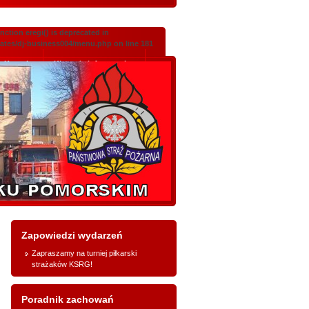
ction eregi() is deprecated in
lates/dj-business004/menu.php on line 181
Kontakt
Klauzula informacyjna
Zapowiedzi wydarzeń
Zapraszamy na turniej piłkarski
strażaków KSRG!
Poradnik zachowań