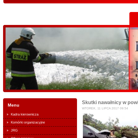
Skutki nawałnicy w pow
Menu
WTOREK, 11 LIPCA 2017 09:54
Kadra kierownicza
Komórki organizacyjne
JRG