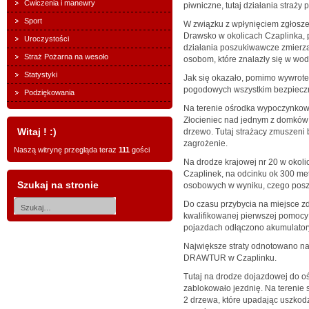
Ćwiczenia i manewry
piwniczne, tutaj działania straż
Sport
W związku z wpłynięciem zgłosze
Drawsko w okolicach Czaplinka, 
Uroczystości
działania poszukiwawcze zmierza
Straż Pożarna na wesoło
osobom, które znalazły się w wod
Statystyki
Jak się okazało, pomimo wywrote
pogodowych wszystkim bezpieczni
Podziękowania
Na terenie ośrodka wypoczynkow
Złocieniec nad jednym z domków 
Witaj ! :)
drzewo. Tutaj strażacy zmuszeni 
zagrożenie.
Naszą witrynę przegląda teraz
111
gości
Na drodze krajowej nr 20 w okol
Czaplinek, na odcinku ok 300 m
Szukaj na stronie
osobowych w wyniku, czego posz
Do czasu przybycia na miejsce 
kwalifikowanej pierwszej pomo
pojazdach odłączono akumulatory
Największe straty odnotowano n
DRAWTUR w Czaplinku.
Tutaj na drodze dojazdowej do oś
zablokowało jezdnię. Na terenie
2 drzewa, które upadając uszkodzi