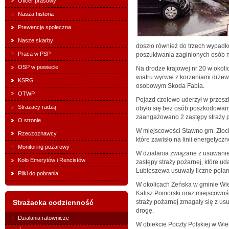
Oficer prasowy
Nasza historia
Prewencja społeczna
Nasze skarby
doszło również do trzech wypad
Praca w PSP
poszukiwania zaginionych osób n
OSP w powiecie
Na drodze krajowej nr 20 w okol
wiatru wyrwał z korzeniami drz
KSRG
osobowym Skoda Fabia.
OTWP
Pojazd czołowo uderzył w przeszk
Strażacy radzą
obyło się bez osób poszkodowany
zaangażowano 2 zastępy straży p
O stronie
W miejscowości Stawno gm. Złoci
Rzeczoznawcy
które zawisło na linii energetyczn
Monitoring pożarowy
W działania związane z usuwani
Koło Emerytów i Rencistów
zastępy straży pożarnej, które ud
Lubieszewa usuwały liczne połam
Pliki do pobrania
W okolicach Żeńska w gminie Wie
Kalisz Pomorski oraz miejscowoś
Strażacka codzienność
straży pożarnej zmagały się z u
drogę.
Działania ratownicze
W obiekcie Poczty Polskiej w Wi