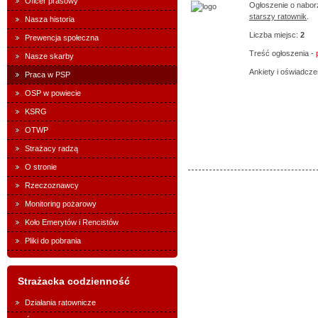
Oficer prasowy
Ogłoszenie o nabor
starszy ratownik
.
Nasza historia
Liczba miejsc:
2
Prewencja społeczna
Treść ogłoszenia -
Nasze skarby
Ankiety i oświadcze
Praca w PSP
OSP w powiecie
KSRG
OTWP
Strażacy radzą
O stronie
Rzeczoznawcy
Monitoring pożarowy
Koło Emerytów i Rencistów
Pliki do pobrania
Strażacka codzienność
Działania ratownicze