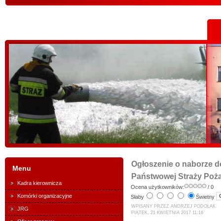
Ogłoszenie o naborze d
Menu
Państwowej Straży Poża
Kadra kierownicza
Ocena użytkowników:
/ 0
Komórki organizacyjne
Słaby
Świetny
WPISANY PRZEZ ANDRZEJ PODOLAK
JRG
PIĄTEK, 21 KWIETNIA 2017 11:16