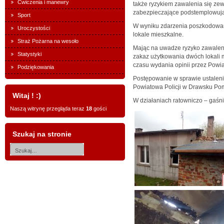
Ćwiczenia i manewry
także ryzykiem zawalenia się zew
zabezpieczające podstemplowując
Sport
W wyniku zdarzenia poszkodowan
Uroczystości
lokale mieszkalne.
Straż Pożarna na wesoło
Mając na uwadze ryzyko zawaleni
Statystyki
zakaz użytkowania dwóch lokali 
czasu wydania opinii przez Pow
Podziękowania
Postępowanie w sprawie ustalen
Powiatowa Policji w Drawsku Po
Witaj ! :)
W działaniach ratowniczo – gaśni
Naszą witrynę przegląda teraz
18
gości
Szukaj na stronie