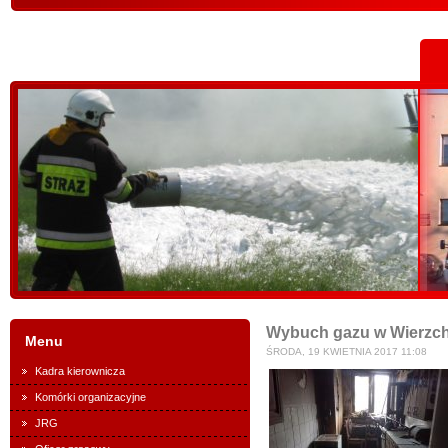
Wybuch gazu w Wierzch
Menu
ŚRODA, 19 KWIETNIA 2017 11:08
Kadra kierownicza
Komórki organizacyjne
JRG