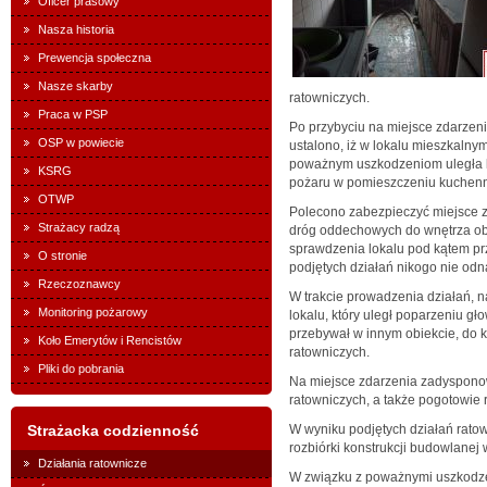
Oficer prasowy
Nasza historia
Prewencja społeczna
Nasze skarby
ratowniczych.
Praca w PSP
Po przybyciu na miejsce zdarzeni
OSP w powiecie
ustalono, iż w lokalu mieszkaln
poważnym uszkodzeniom uległa k
KSRG
pożaru w pomieszczeniu kuchen
OTWP
Polecono zabezpieczyć miejsce z
Strażacy radzą
dróg oddechowych do wnętrza ob
sprawdzenia lokalu pod kątem 
O stronie
podjętych działań nikogo nie odn
Rzeczoznawcy
W trakcie prowadzenia działań, na
Monitoring pożarowy
lokalu, który uległ poparzeniu gło
przebywał w innym obiekcie, do 
Koło Emerytów i Rencistów
ratowniczych.
Pliki do pobrania
Na miejsce zdarzenia zadysponow
ratowniczych, a także pogotowie
Strażacka codzienność
W wyniku podjętych działań rato
rozbiórki konstrukcji budowlanej 
Działania ratownicze
W związku z poważnymi uszkodzen