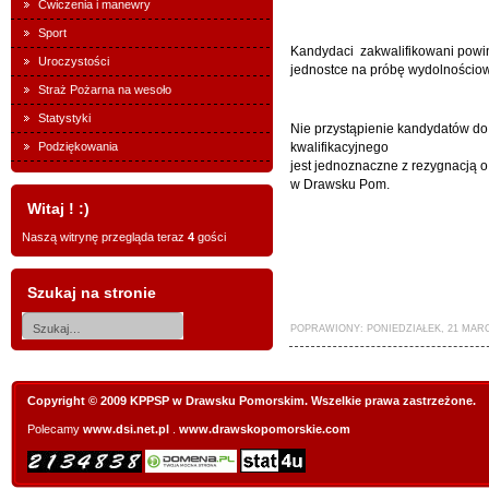
Ćwiczenia i manewry
Sport
Kandydaci zakwalifikowani powin
Uroczystości
jednostce na próbę wydolnościo
Straż Pożarna na wesoło
Statystyki
Nie przystąpienie kandydatów d
Podziękowania
kwalifikacyjnego
jest jednoznaczne z rezygnacją o
w Drawsku Pom.
Witaj ! :)
Naszą witrynę przegląda teraz
4
gości
Szukaj na stronie
POPRAWIONY: PONIEDZIAŁEK, 21 MARCA
Copyright © 2009 KPPSP w Drawsku Pomorskim. Wszelkie prawa zastrzeżone.
Polecamy
www.dsi.net.pl
.
www.drawskopomorskie.com