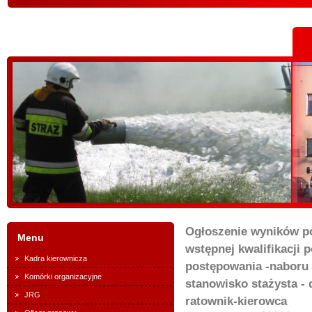
Ogłoszenie wyników p
Menu
wstępnej kwalifikacji p
Kadra kierownicza
postępowania -naboru 
Komórki organizacyjne
stanowisko stażysta -
JRG
ratownik-kierowca