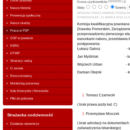
Oficer prasowy
Ocena użytkowników:
/ 0
Słaby
Świetny
Nasza historia
WPISANY PRZEZ ANDRZEJ PODOLA
Prewencja społeczna
PONIEDZIAŁEK, 21 MARCA 2016 12:
Nasze skarby
Komisja kwalifikacyjna powoła
Drawsku Pomorskim, Zarządzeniem
Praca w PSP
przeprowadzeniu pierwszego eta
OSP w powiecie
warunkami naboru, przedstawia l
postępowania:
KSRG
Łukasz Gałosz - kwalifi
OTWP
Jan Myśliński - kwalifi
Strażacy radzą
Wojciech Urban - kwalif
O stronie
Damian Olejnik - kwalif
Rzeczoznawcy
Monitoring pożarowy
Koło Emerytów i Rencistów
Tomasz Czarnec
Pliki do pobrania
( brak prawa jazdy kat. C)
Przemysław Mroc
Strażacka codzienność
( brak adnotacji na dokumentach
Działania ratownicze
zaświadczenia lekarskiego)