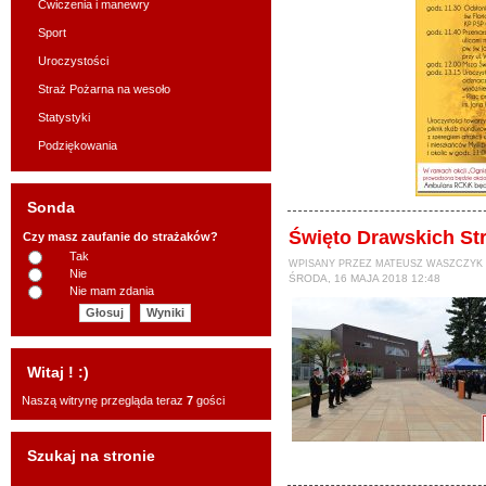
Ćwiczenia i manewry
Sport
Uroczystości
Straż Pożarna na wesoło
Statystyki
Podziękowania
Sonda
Święto Drawskich St
Czy masz zaufanie do strażaków?
Tak
WPISANY PRZEZ MATEUSZ WASZCZYK
Nie
ŚRODA, 16 MAJA 2018 12:48
Nie mam zdania
Witaj ! :)
Naszą witrynę przegląda teraz
7
gości
Szukaj na stronie