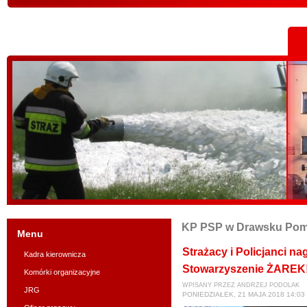
KP PSP w Drawsku Po
Menu
Strażacy i Policjanci na
Kadra kierownicza
Stowarzyszenie ŻAREK
Komórki organizacyjne
WPISANY PRZEZ ANDRZEJ PODOLAK
JRG
PONIEDZIAŁEK, 21 MAJA 2018 14:03