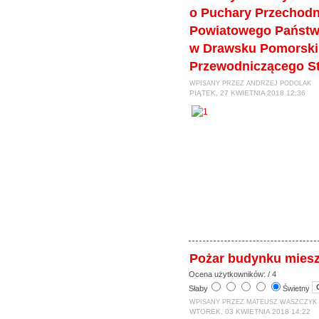
o Puchary Przechod
Powiatowego Państwo
w Drawsku Pomorski
Przewodniczącego St
WPISANY PRZEZ ANDRZEJ PODOLAK
PIĄTEK, 27 KWIETNIA 2018 12:36
Pożar budynku mies
Ocena użytkowników:
/ 4
Słaby
Świetny
WPISANY PRZEZ MATEUSZ WASZCZYK
WTOREK, 03 KWIETNIA 2018 14:22