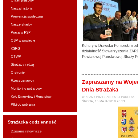
Oficer prasowy
Nasza historia
Prewencja społeczna
Nasze skarby
Praca w PSP
OSP w powiecie
Kultury w Drawsku Pomorskim od
KSRG
działalność Stowarzyszenia ŻAR
OTWP
Powiatowej Państwowej Straży P
Strażacy radzą
O stronie
Rzeczoznawcy
Zapraszamy na Woje
Monitoring pożarowy
Dnia Strażaka
Koło Emerytów i Rencistów
WPISANY PRZEZ ANDRZEJ PODOLAK
ŚRODA, 16 MAJA 2018 20:53
Pliki do pobrania
Strażacka codzienność
Działania ratownicze