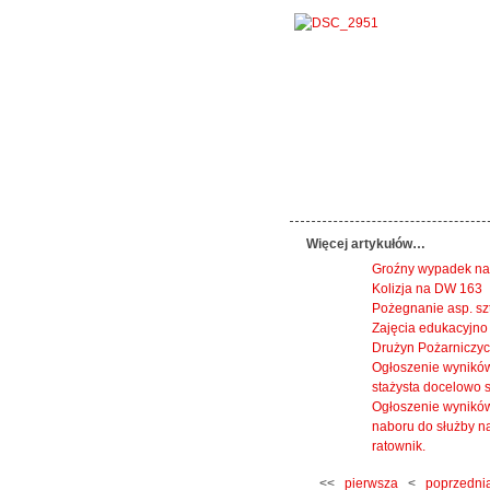
Więcej artykułów…
Groźny wypadek na
Kolizja na DW 163
Pożegnanie asp. s
Zajęcia edukacyjno
Drużyn Pożarniczyc
Ogłoszenie wyników
stażysta docelowo s
Ogłoszenie wyników
naboru do służby n
ratownik.
<<
pierwsza
<
poprzedni